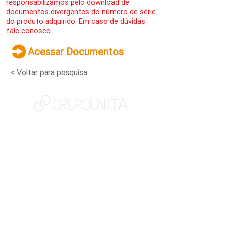
responsabilizamos pelo download de
documentos divergentes do número de série
do produto adquirido. Em caso de dúvidas
fale conosco.
Acessar Documentos
< Voltar para pesquisa
NOSSAS MARCAS
QUEM SOMOS
SOCIAL
TRABALHE CONOSCO
NOTÍCIAS
CONTATO
PORTAL DO CLIENTE
CANAL DE DENÚNCIAS
TERMOS DE USO