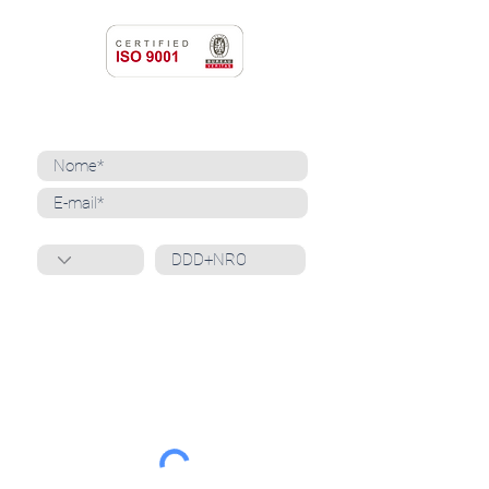
NEWSLETTER
Cadastre-se para receber nossas notícias
Whatsapp
Ao inscrever-se, você confirma que concorda
com o tratamento de seus dados pessoais e em
receber comunicações do Grupo Unità
. Para obter
mais informações, confira nossa
Política de
Privacidade
ou entre em contato conosco:
dpo@grupounita.com.br