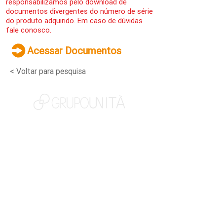
responsabilizamos pelo download de
documentos divergentes do número de série
do produto adquirido. Em caso de dúvidas
fale conosco.
Acessar Documentos
< Voltar para pesquisa
NOSSAS MARCAS
QUEM SOMOS
SOCIAL
TRABALHE CONOSCO
NOTÍCIAS
CONTATO
PORTAL DO CLIENTE
CANAL DE DENÚNCIAS
TERMOS DE USO