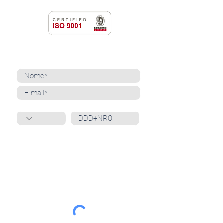
NEWSLETTER
Cadastre-se para receber nossas notícias
Whatsapp
Ao inscrever-se, você confirma que concorda
com o tratamento de seus dados pessoais e em
receber comunicações do Grupo Unità
. Para obter
mais informações, confira nossa
Política de
Privacidade
ou entre em contato conosco:
dpo@grupounita.com.br