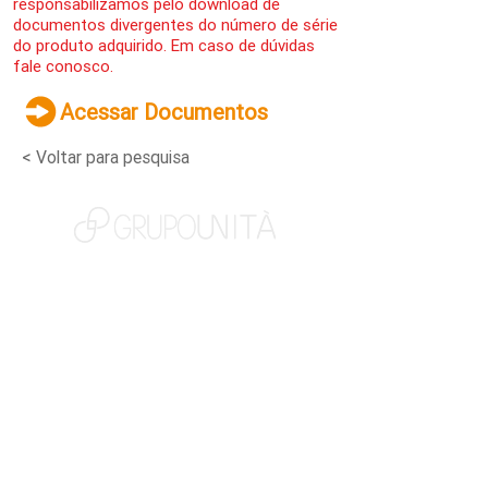
responsabilizamos pelo download de
documentos divergentes do número de série
do produto adquirido. Em caso de dúvidas
fale conosco.
Acessar Documentos
< Voltar para pesquisa
NOSSAS MARCAS
QUEM SOMOS
SOCIAL
TRABALHE CONOSCO
NOTÍCIAS
CONTATO
PORTAL DO CLIENTE
CANAL DE DENÚNCIAS
TERMOS DE USO