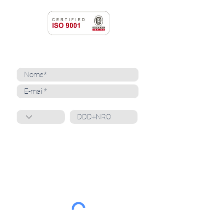
NEWSLETTER
Cadastre-se para receber nossas notícias
Whatsapp
Ao inscrever-se, você confirma que concorda
com o tratamento de seus dados pessoais e em
receber comunicações do Grupo Unità
. Para obter
mais informações, confira nossa
Política de
Privacidade
ou entre em contato conosco:
dpo@grupounita.com.br