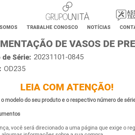
AS
TÉ
 SOMOS
TRABALHE CONOSCO
NOTÍCIAS
CONT
MENTAÇÃO DE VASOS DE PR
20231101-0845
de Série:
:
OD235
LEIA COM ATENÇÃO!
 o modelo do seu produto e o respectivo número de série
umentos
ça, você será direcionado a uma página que exige o regi
e algumas informações sobre a sua compra.