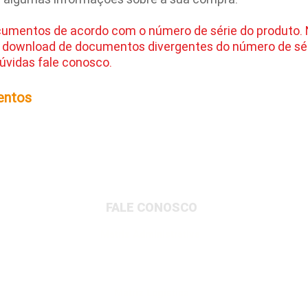
cumentos de acordo com o número de série do produto.
 download de documentos divergentes do número de sér
úvidas fale conosco.
entos
FALE CONOSCO
Matriz Administrativa
Rua Dionysio Rito, 401- Loteamento Parque
Industrial, Jundiaí/SP, 13213-189
Matriz Logística
Av. Governador Adolfo Konder, 705