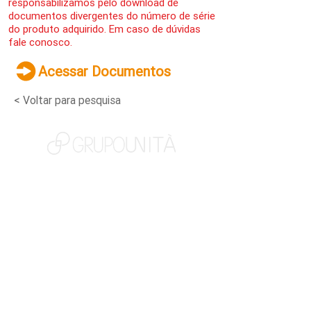
responsabilizamos pelo download de
documentos divergentes do número de série
do produto adquirido. Em caso de dúvidas
fale conosco.
Acessar Documentos
< Voltar para pesquisa
NOSSAS MARCAS
QUEM SOMOS
SOCIAL
TRABALHE CONOSCO
NOTÍCIAS
CONTATO
PORTAL DO CLIENTE
CANAL DE DENÚNCIAS
TERMOS DE USO