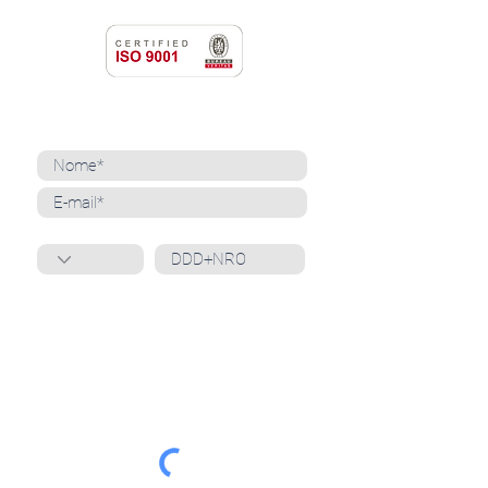
NEWSLETTER
Cadastre-se para receber nossas notícias
Whatsapp
Ao inscrever-se, você confirma que concorda
com o tratamento de seus dados pessoais e em
receber comunicações do Grupo Unità
. Para obter
mais informações, confira nossa
Política de
Privacidade
ou entre em contato conosco:
dpo@grupounita.com.br