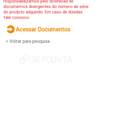
responsabilizamos pelo download de
documentos divergentes do número de série
do produto adquirido. Em caso de dúvidas
fale conosco.
Acessar Documentos
< Voltar para pesquisa
NOSSAS MARCAS
QUEM SOMOS
SOCIAL
TRABALHE CONOSCO
NOTÍCIAS
CONTATO
PORTAL DO CLIENTE
CANAL DE DENÚNCIAS
TERMOS DE USO