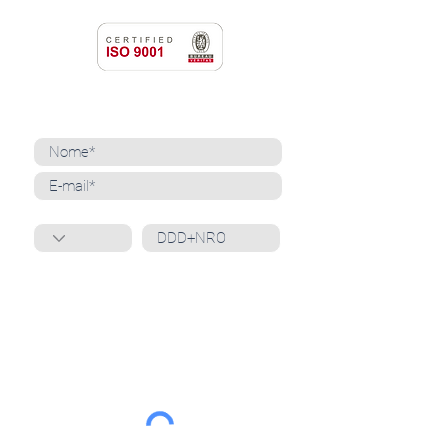
NEWSLETTER
Cadastre-se para receber nossas notícias
Whatsapp
Ao inscrever-se, você confirma que concorda
com o tratamento de seus dados pessoais e em
receber comunicações do Grupo Unità
. Para obter
mais informações, confira nossa
Política de
Privacidade
ou entre em contato conosco:
dpo@grupounita.com.br