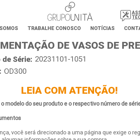
AS
TÉ
 SOMOS
TRABALHE CONOSCO
NOTÍCIAS
CONT
MENTAÇÃO DE VASOS DE PR
20231101-1051
de Série:
:
OD300
LEIA COM ATENÇÃO!
 o modelo do seu produto e o respectivo número de série
umentos
ça, você será direcionado a uma página que exige o regi
e algumas informações sobre a sua compra.