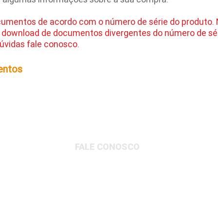
cumentos de acordo com o número de série do produto.
 download de documentos divergentes do número de sér
úvidas fale conosco.
entos
FALE CONOSCO
Matriz Administrativa
Rua Dionysio Rito, 401- Loteamento Parque
Industrial, Jundiaí/SP, 13213-189
Matriz Logística
Av. Governador Adolfo Konder, 705