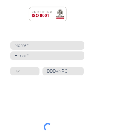
NEWSLETTER
Cadastre-se para receber nossas notícias
Whatsapp
Ao inscrever-se, você confirma que concorda
com o tratamento de seus dados pessoais e em
receber comunicações do Grupo Unità
. Para obter
mais informações, confira nossa
Política de
Privacidade
ou entre em contato conosco:
dpo@grupounita.com.br