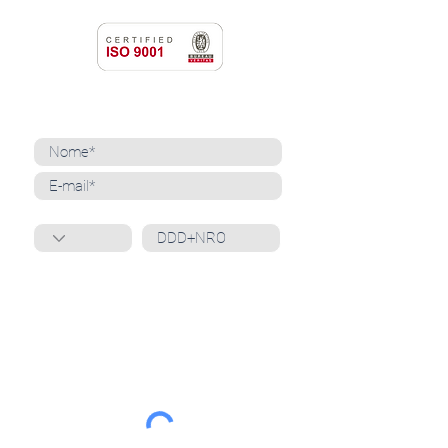
NEWSLETTER
Cadastre-se para receber nossas notícias
Whatsapp
Ao inscrever-se, você confirma que concorda
com o tratamento de seus dados pessoais e em
receber comunicações do Grupo Unità
. Para obter
mais informações, confira nossa
Política de
Privacidade
ou entre em contato conosco:
dpo@grupounita.com.br