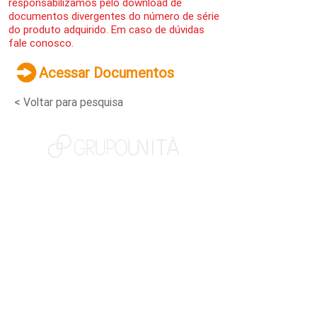
responsabilizamos pelo download de
documentos divergentes do número de série
do produto adquirido. Em caso de dúvidas
fale conosco.
Acessar Documentos
< Voltar para pesquisa
NOSSAS MARCAS
QUEM SOMOS
SOCIAL
TRABALHE CONOSCO
NOTÍCIAS
CONTATO
PORTAL DO CLIENTE
CANAL DE DENÚNCIAS
TERMOS DE USO