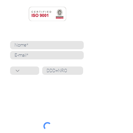
NEWSLETTER
Cadastre-se para receber nossas notícias
Whatsapp
Ao inscrever-se, você confirma que concorda
com o tratamento de seus dados pessoais e em
receber comunicações do Grupo Unità
. Para obter
mais informações, confira nossa
Política de
Privacidade
ou entre em contato conosco:
dpo@grupounita.com.br