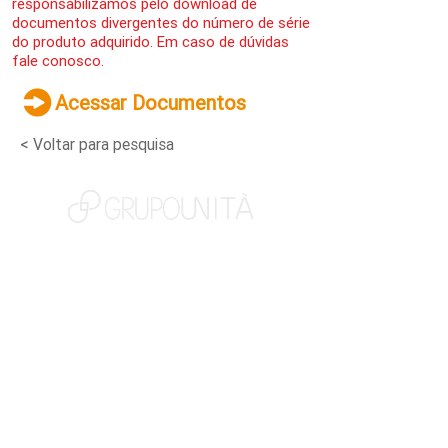
responsabilizamos pelo download de
documentos divergentes do número de série
do produto adquirido. Em caso de dúvidas
fale conosco.
Acessar Documentos
< Voltar para pesquisa
NOSSAS MARCAS
QUEM SOMOS
SOCIAL
TRABALHE CONOSCO
NOTÍCIAS
CONTATO
PORTAL DO CLIENTE
CANAL DE DENÚNCIAS
TERMOS DE USO