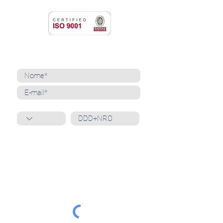
NEWSLETTER
Cadastre-se para receber nossas notícias
Whatsapp
Ao inscrever-se, você confirma que concorda
com o tratamento de seus dados pessoais e em
receber comunicações do Grupo Unità
. Para obter
mais informações, confira nossa
Política de
Privacidade
ou entre em contato conosco:
dpo@grupounita.com.br