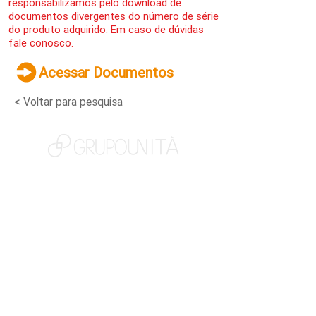
responsabilizamos pelo download de
documentos divergentes do número de série
do produto adquirido. Em caso de dúvidas
fale conosco.
Acessar Documentos
< Voltar para pesquisa
NOSSAS MARCAS
QUEM SOMOS
SOCIAL
TRABALHE CONOSCO
NOTÍCIAS
CONTATO
PORTAL DO CLIENTE
CANAL DE DENÚNCIAS
TERMOS DE USO