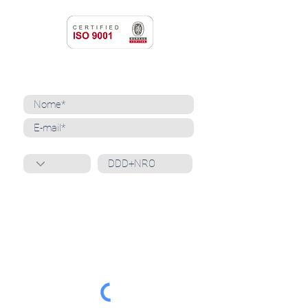
NEWSLETTER
Cadastre-se para receber nossas notícias
Whatsapp
Ao inscrever-se, você confirma que concorda
com o tratamento de seus dados pessoais e em
receber comunicações do Grupo Unità
. Para obter
mais informações, confira nossa
Política de
Privacidade
ou entre em contato conosco:
dpo@grupounita.com.br