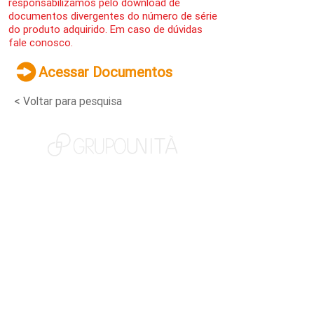
responsabilizamos pelo download de
documentos divergentes do número de série
do produto adquirido. Em caso de dúvidas
fale conosco.
Acessar Documentos
< Voltar para pesquisa
NOSSAS MARCAS
QUEM SOMOS
SOCIAL
TRABALHE CONOSCO
NOTÍCIAS
CONTATO
PORTAL DO CLIENTE
CANAL DE DENÚNCIAS
TERMOS DE USO