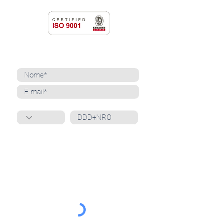
NEWSLETTER
Cadastre-se para receber nossas notícias
Whatsapp
Ao inscrever-se, você confirma que concorda
com o tratamento de seus dados pessoais e em
receber comunicações do Grupo Unità
. Para obter
mais informações, confira nossa
Política de
Privacidade
ou entre em contato conosco:
dpo@grupounita.com.br