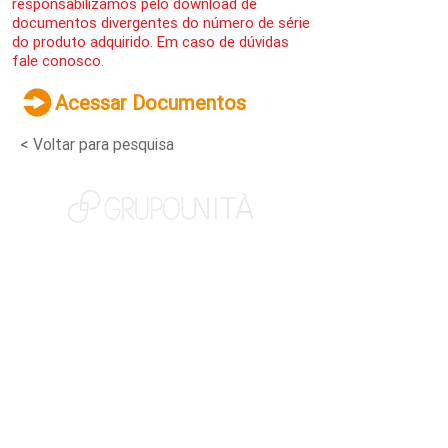
responsabilizamos pelo download de
documentos divergentes do número de série
do produto adquirido. Em caso de dúvidas
fale conosco.
Acessar Documentos
< Voltar para pesquisa
NOSSAS MARCAS
QUEM SOMOS
SOCIAL
TRABALHE CONOSCO
NOTÍCIAS
CONTATO
PORTAL DO CLIENTE
CANAL DE DENÚNCIAS
TERMOS DE USO