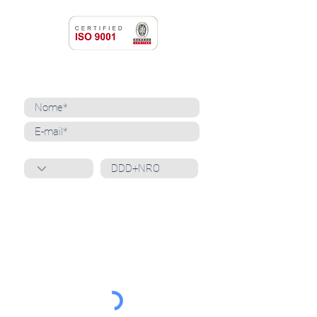
NEWSLETTER
Cadastre-se para receber nossas notícias
Whatsapp
Ao inscrever-se, você confirma que concorda
com o tratamento de seus dados pessoais e em
receber comunicações do Grupo Unità
. Para obter
mais informações, confira nossa
Política de
Privacidade
ou entre em contato conosco:
dpo@grupounita.com.br