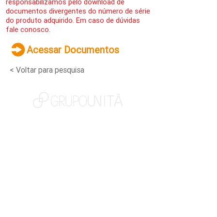
responsabilizamos pelo download de
documentos divergentes do número de série
do produto adquirido. Em caso de dúvidas
fale conosco.
Acessar Documentos
< Voltar para pesquisa
NOSSAS MARCAS
QUEM SOMOS
SOCIAL
TRABALHE CONOSCO
NOTÍCIAS
CONTATO
PORTAL DO CLIENTE
CANAL DE DENÚNCIAS
TERMOS DE USO