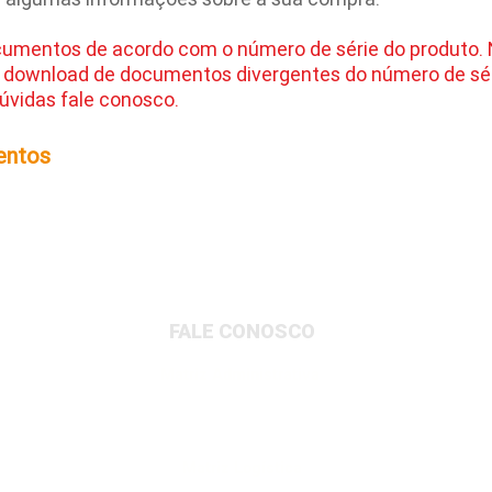
cumentos de acordo com o número de série do produto.
 download de documentos divergentes do número de sér
úvidas fale conosco.
entos
FALE CONOSCO
Matriz Administrativa
Rua Dionysio Rito, 401- Loteamento Parque
Industrial, Jundiaí/SP, 13213-189
Matriz Logística
Av. Governador Adolfo Konder, 705