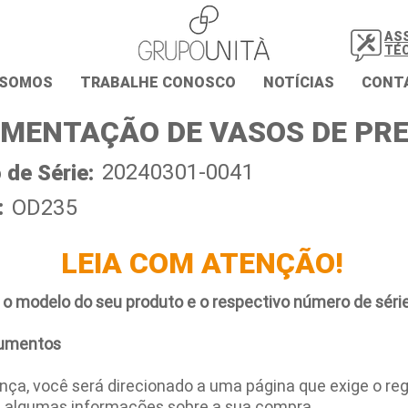
AS
TÉ
 SOMOS
TRABALHE CONOSCO
NOTÍCIAS
CONT
MENTAÇÃO DE VASOS DE PR
20240301-0041
de Série:
:
OD235
LEIA COM ATENÇÃO!
 o modelo do seu produto e o respectivo número de série
umentos
ça, você será direcionado a uma página que exige o regi
e algumas informações sobre a sua compra.