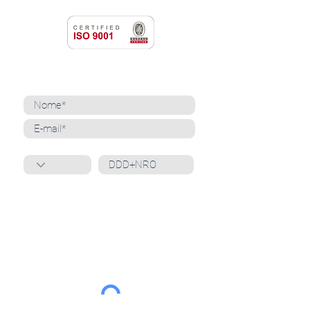
NEWSLETTER
Cadastre-se para receber nossas notícias
Whatsapp
Ao inscrever-se, você confirma que concorda
com o tratamento de seus dados pessoais e em
receber comunicações do Grupo Unità
. Para obter
mais informações, confira nossa
Política de
Privacidade
ou entre em contato conosco:
dpo@grupounita.com.br