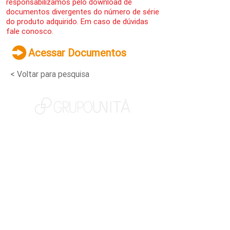
responsabilizamos pelo download de
documentos divergentes do número de série
do produto adquirido. Em caso de dúvidas
fale conosco.
Acessar Documentos
< Voltar para pesquisa
NOSSAS MARCAS
QUEM SOMOS
SOCIAL
TRABALHE CONOSCO
NOTÍCIAS
CONTATO
PORTAL DO CLIENTE
CANAL DE DENÚNCIAS
TERMOS DE USO