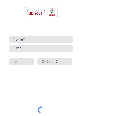
NEWSLETTER
Cadastre-se para receber nossas notícias
Whatsapp
Ao inscrever-se, você confirma que concorda
com o tratamento de seus dados pessoais e em
receber comunicações do Grupo Unità
. Para obter
mais informações, confira nossa
Política de
Privacidade
ou entre em contato conosco:
dpo@grupounita.com.br