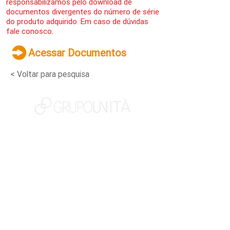
responsabilizamos pelo download de
documentos divergentes do número de série
do produto adquirido. Em caso de dúvidas
fale conosco.
Acessar Documentos
< Voltar para pesquisa
NOSSAS MARCAS
QUEM SOMOS
SOCIAL
TRABALHE CONOSCO
NOTÍCIAS
CONTATO
PORTAL DO CLIENTE
CANAL DE DENÚNCIAS
TERMOS DE USO