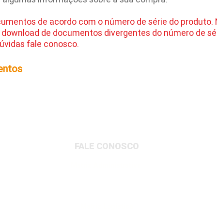
cumentos de acordo com o número de série do produto.
 download de documentos divergentes do número de sér
úvidas fale conosco.
entos
FALE CONOSCO
Matriz Administrativa
Rua Dionysio Rito, 401- Loteamento Parque
Industrial, Jundiaí/SP, 13213-189
Matriz Logística
Av. Governador Adolfo Konder, 705