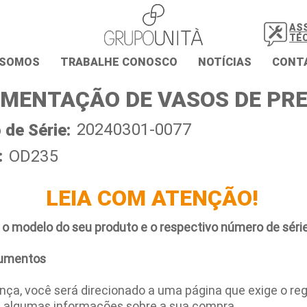
AS
TÉ
 SOMOS
TRABALHE CONOSCO
NOTÍCIAS
CONT
MENTAÇÃO DE VASOS DE PR
20240301-0077
de Série:
:
OD235
LEIA COM ATENÇÃO!
 o modelo do seu produto e o respectivo número de série
umentos
ça, você será direcionado a uma página que exige o regi
e algumas informações sobre a sua compra.