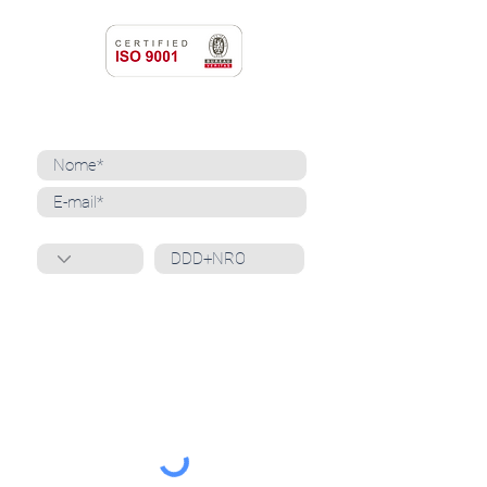
NEWSLETTER
Cadastre-se para receber nossas notícias
Whatsapp
Ao inscrever-se, você confirma que concorda
com o tratamento de seus dados pessoais e em
receber comunicações do Grupo Unità
. Para obter
mais informações, confira nossa
Política de
Privacidade
ou entre em contato conosco:
dpo@grupounita.com.br