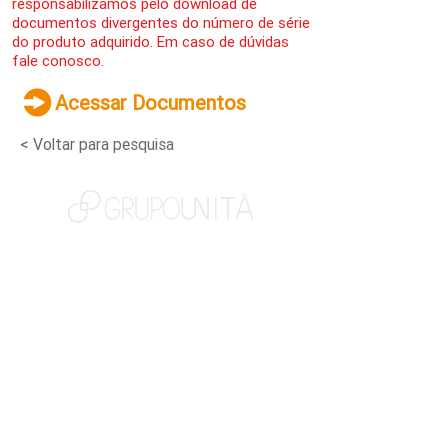
responsabilizamos pelo download de
documentos divergentes do número de série
do produto adquirido. Em caso de dúvidas
fale conosco.
Acessar Documentos
< Voltar para pesquisa
NOSSAS MARCAS
QUEM SOMOS
SOCIAL
TRABALHE CONOSCO
NOTÍCIAS
CONTATO
PORTAL DO CLIENTE
CANAL DE DENÚNCIAS
TERMOS DE USO