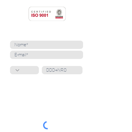
NEWSLETTER
Cadastre-se para receber nossas notícias
Whatsapp
Ao inscrever-se, você confirma que concorda
com o tratamento de seus dados pessoais e em
receber comunicações do Grupo Unità
. Para obter
mais informações, confira nossa
Política de
Privacidade
ou entre em contato conosco:
dpo@grupounita.com.br