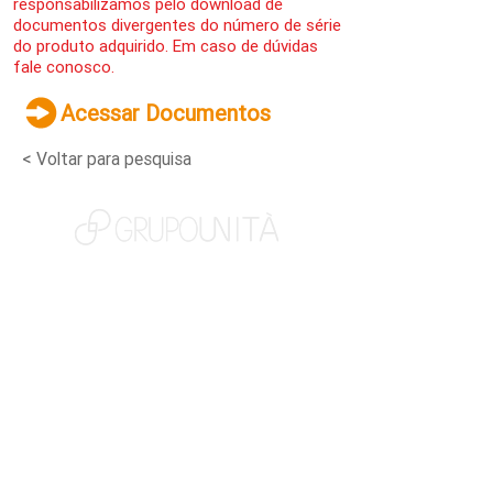
responsabilizamos pelo download de
documentos divergentes do número de série
do produto adquirido. Em caso de dúvidas
fale conosco.
Acessar Documentos
< Voltar para pesquisa
NOSSAS MARCAS
QUEM SOMOS
SOCIAL
TRABALHE CONOSCO
NOTÍCIAS
CONTATO
PORTAL DO CLIENTE
CANAL DE DENÚNCIAS
TERMOS DE USO