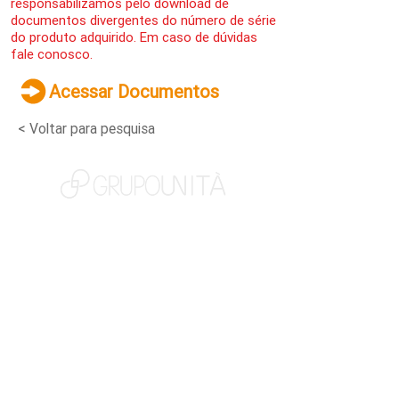
responsabilizamos pelo download de
documentos divergentes do número de série
do produto adquirido. Em caso de dúvidas
fale conosco.
Acessar Documentos
< Voltar para pesquisa
NOSSAS MARCAS
QUEM SOMOS
SOCIAL
TRABALHE CONOSCO
NOTÍCIAS
CONTATO
PORTAL DO CLIENTE
CANAL DE DENÚNCIAS
TERMOS DE USO