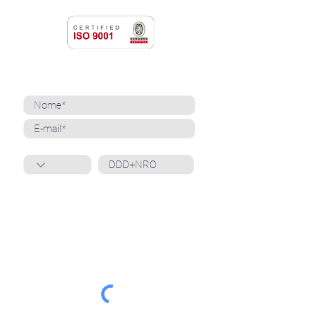
NEWSLETTER
Cadastre-se para receber nossas notícias
Whatsapp
Ao inscrever-se, você confirma que concorda
com o tratamento de seus dados pessoais e em
receber comunicações do Grupo Unità
. Para obter
mais informações, confira nossa
Política de
Privacidade
ou entre em contato conosco:
dpo@grupounita.com.br