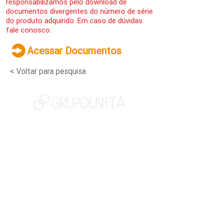
responsabilizamos pelo download de
documentos divergentes do número de série
do produto adquirido. Em caso de dúvidas
fale conosco.
Acessar Documentos
< Voltar para pesquisa
NOSSAS MARCAS
QUEM SOMOS
SOCIAL
TRABALHE CONOSCO
NOTÍCIAS
CONTATO
PORTAL DO CLIENTE
CANAL DE DENÚNCIAS
TERMOS DE USO