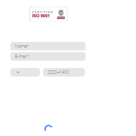
NEWSLETTER
Cadastre-se para receber nossas notícias
Whatsapp
Ao inscrever-se, você confirma que concorda
com o tratamento de seus dados pessoais e em
receber comunicações do Grupo Unità
. Para obter
mais informações, confira nossa
Política de
Privacidade
ou entre em contato conosco:
dpo@grupounita.com.br