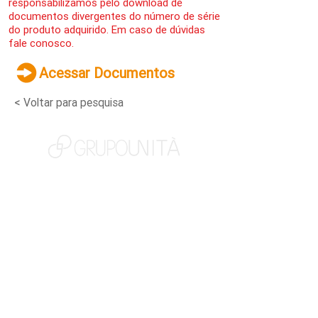
responsabilizamos pelo download de
documentos divergentes do número de série
do produto adquirido. Em caso de dúvidas
fale conosco.
Acessar Documentos
< Voltar para pesquisa
NOSSAS MARCAS
QUEM SOMOS
SOCIAL
TRABALHE CONOSCO
NOTÍCIAS
CONTATO
PORTAL DO CLIENTE
CANAL DE DENÚNCIAS
TERMOS DE USO