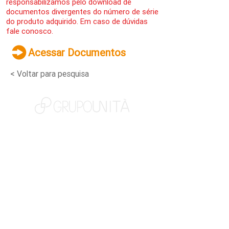
responsabilizamos pelo download de
documentos divergentes do número de série
do produto adquirido. Em caso de dúvidas
fale conosco.
Acessar Documentos
< Voltar para pesquisa
NOSSAS MARCAS
QUEM SOMOS
SOCIAL
TRABALHE CONOSCO
NOTÍCIAS
CONTATO
PORTAL DO CLIENTE
CANAL DE DENÚNCIAS
TERMOS DE USO