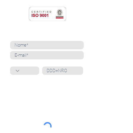
NEWSLETTER
Cadastre-se para receber nossas notícias
Whatsapp
Ao inscrever-se, você confirma que concorda
com o tratamento de seus dados pessoais e em
receber comunicações do Grupo Unità
. Para obter
mais informações, confira nossa
Política de
Privacidade
ou entre em contato conosco:
dpo@grupounita.com.br