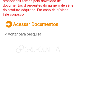
responsabilizamos pelo download de
documentos divergentes do número de série
do produto adquirido. Em caso de dúvidas
fale conosco.
Acessar Documentos
< Voltar para pesquisa
NOSSAS MARCAS
QUEM SOMOS
SOCIAL
TRABALHE CONOSCO
NOTÍCIAS
CONTATO
PORTAL DO CLIENTE
CANAL DE DENÚNCIAS
TERMOS DE USO