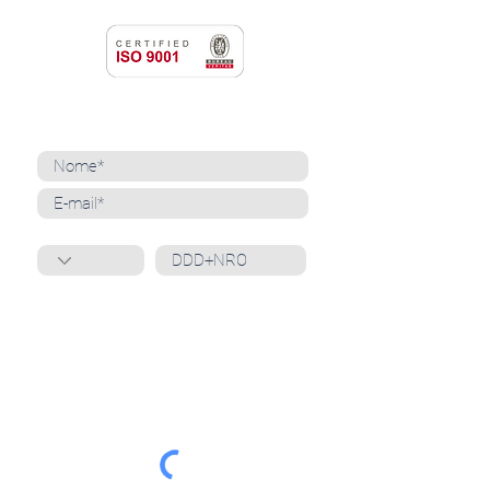
NEWSLETTER
Cadastre-se para receber nossas notícias
Whatsapp
Ao inscrever-se, você confirma que concorda
com o tratamento de seus dados pessoais e em
receber comunicações do Grupo Unità
. Para obter
mais informações, confira nossa
Política de
Privacidade
ou entre em contato conosco:
dpo@grupounita.com.br