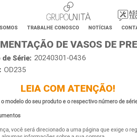
AS
TÉ
 SOMOS
TRABALHE CONOSCO
NOTÍCIAS
CONT
MENTAÇÃO DE VASOS DE PR
20240301-0436
de Série:
:
OD235
LEIA COM ATENÇÃO!
 o modelo do seu produto e o respectivo número de série
umentos
ça, você será direcionado a uma página que exige o regi
e algumas informações sobre a sua compra.