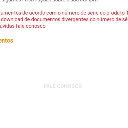
cumentos de acordo com o número de série do produto.
 download de documentos divergentes do número de sér
úvidas fale conosco.
entos
FALE CONOSCO
Matriz Administrativa
Rua Dionysio Rito, 401- Loteamento Parque
Industrial, Jundiaí/SP, 13213-189
Matriz Logística
Av. Governador Adolfo Konder, 705