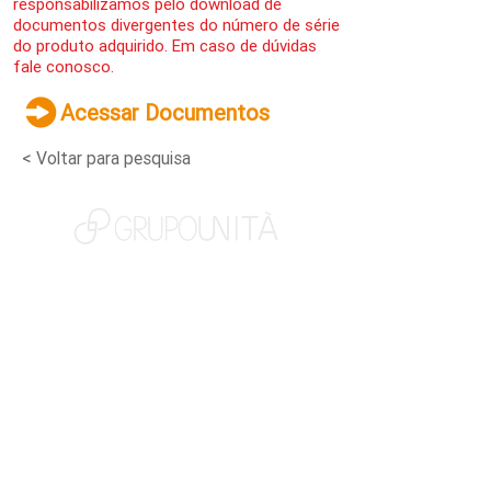
responsabilizamos pelo download de
documentos divergentes do número de série
do produto adquirido. Em caso de dúvidas
fale conosco.
Acessar Documentos
< Voltar para pesquisa
NOSSAS MARCAS
QUEM SOMOS
SOCIAL
TRABALHE CONOSCO
NOTÍCIAS
CONTATO
PORTAL DO CLIENTE
CANAL DE DENÚNCIAS
TERMOS DE USO