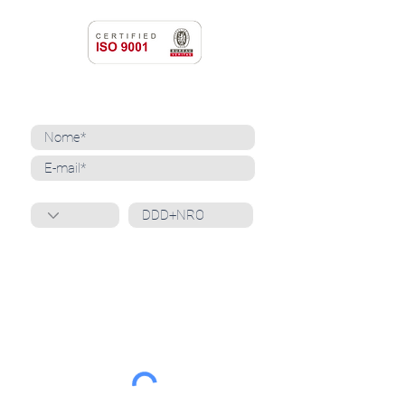
NEWSLETTER
Cadastre-se para receber nossas notícias
Whatsapp
Ao inscrever-se, você confirma que concorda
com o tratamento de seus dados pessoais e em
receber comunicações do Grupo Unità
. Para obter
mais informações, confira nossa
Política de
Privacidade
ou entre em contato conosco:
dpo@grupounita.com.br