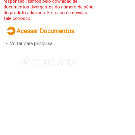
responsabilizamos pelo download de
documentos divergentes do número de série
do produto adquirido. Em caso de dúvidas
fale conosco.
Acessar Documentos
< Voltar para pesquisa
NOSSAS MARCAS
QUEM SOMOS
SOCIAL
TRABALHE CONOSCO
NOTÍCIAS
CONTATO
PORTAL DO CLIENTE
CANAL DE DENÚNCIAS
TERMOS DE USO