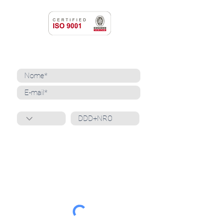
NEWSLETTER
Cadastre-se para receber nossas notícias
Whatsapp
Ao inscrever-se, você confirma que concorda
com o tratamento de seus dados pessoais e em
receber comunicações do Grupo Unità
. Para obter
mais informações, confira nossa
Política de
Privacidade
ou entre em contato conosco:
dpo@grupounita.com.br