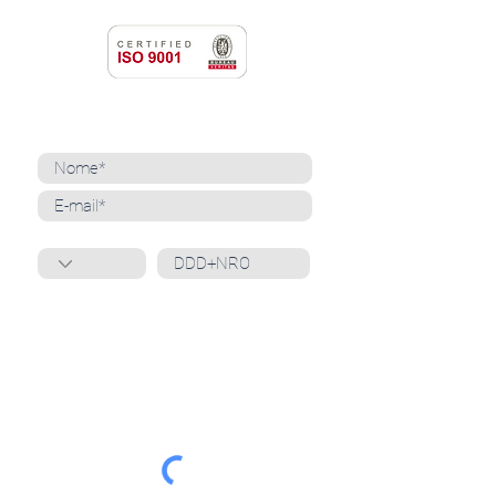
NEWSLETTER
Cadastre-se para receber nossas notícias
Whatsapp
Ao inscrever-se, você confirma que concorda
com o tratamento de seus dados pessoais e em
receber comunicações do Grupo Unità
. Para obter
mais informações, confira nossa
Política de
Privacidade
ou entre em contato conosco:
dpo@grupounita.com.br