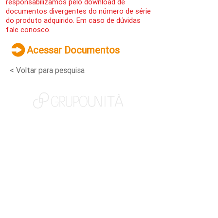
responsabilizamos pelo download de
documentos divergentes do número de série
do produto adquirido. Em caso de dúvidas
fale conosco.
Acessar Documentos
< Voltar para pesquisa
NOSSAS MARCAS
QUEM SOMOS
SOCIAL
TRABALHE CONOSCO
NOTÍCIAS
CONTATO
PORTAL DO CLIENTE
CANAL DE DENÚNCIAS
TERMOS DE USO