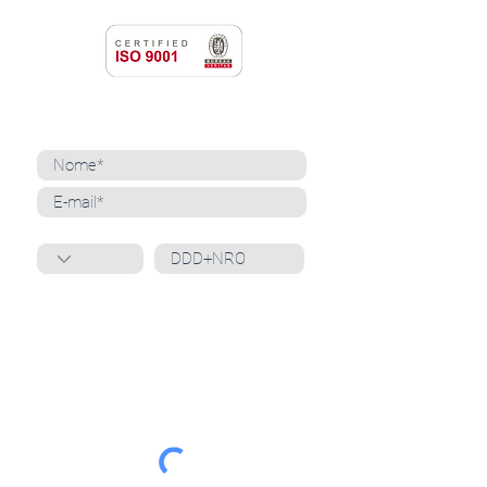
NEWSLETTER
Cadastre-se para receber nossas notícias
Whatsapp
Ao inscrever-se, você confirma que concorda
com o tratamento de seus dados pessoais e em
receber comunicações do Grupo Unità
. Para obter
mais informações, confira nossa
Política de
Privacidade
ou entre em contato conosco:
dpo@grupounita.com.br