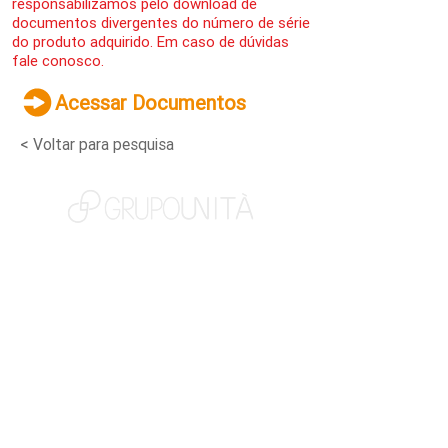
responsabilizamos pelo download de
documentos divergentes do número de série
do produto adquirido. Em caso de dúvidas
fale conosco.
Acessar Documentos
< Voltar para pesquisa
NOSSAS MARCAS
QUEM SOMOS
SOCIAL
TRABALHE CONOSCO
NOTÍCIAS
CONTATO
PORTAL DO CLIENTE
CANAL DE DENÚNCIAS
TERMOS DE USO