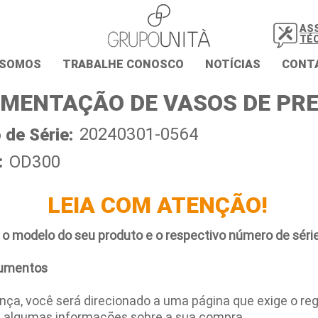
AS
TÉ
 SOMOS
TRABALHE CONOSCO
NOTÍCIAS
CONT
MENTAÇÃO DE VASOS DE PR
20240301-0564
de Série:
:
OD300
LEIA COM ATENÇÃO!
 o modelo do seu produto e o respectivo número de série
umentos
ça, você será direcionado a uma página que exige o regi
e algumas informações sobre a sua compra.