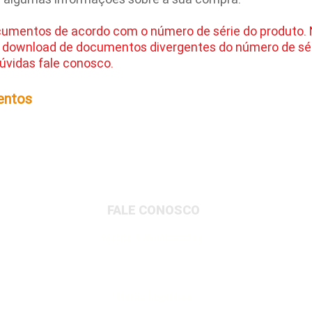
cumentos de acordo com o número de série do produto.
 download de documentos divergentes do número de sér
úvidas fale conosco.
entos
FALE CONOSCO
Matriz Administrativa
Rua Dionysio Rito, 401- Loteamento Parque
Industrial, Jundiaí/SP, 13213-189
Matriz Logística
Av. Governador Adolfo Konder, 705