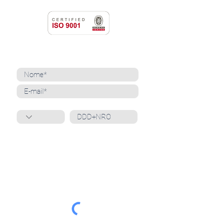
NEWSLETTER
Cadastre-se para receber nossas notícias
Whatsapp
Ao inscrever-se, você confirma que concorda
com o tratamento de seus dados pessoais e em
receber comunicações do Grupo Unità
. Para obter
mais informações, confira nossa
Política de
Privacidade
ou entre em contato conosco:
dpo@grupounita.com.br