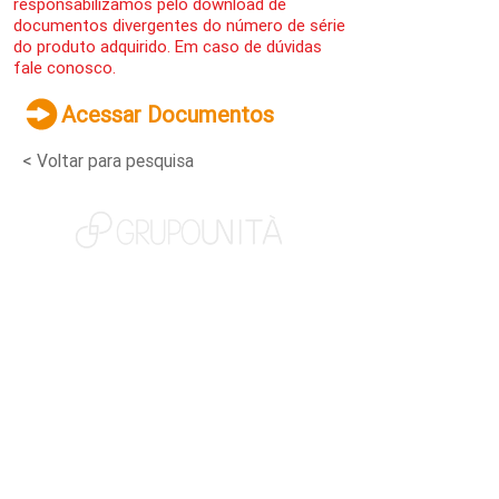
responsabilizamos pelo download de
documentos divergentes do número de série
do produto adquirido. Em caso de dúvidas
fale conosco.
Acessar Documentos
< Voltar para pesquisa
NOSSAS MARCAS
QUEM SOMOS
SOCIAL
TRABALHE CONOSCO
NOTÍCIAS
CONTATO
PORTAL DO CLIENTE
CANAL DE DENÚNCIAS
TERMOS DE USO