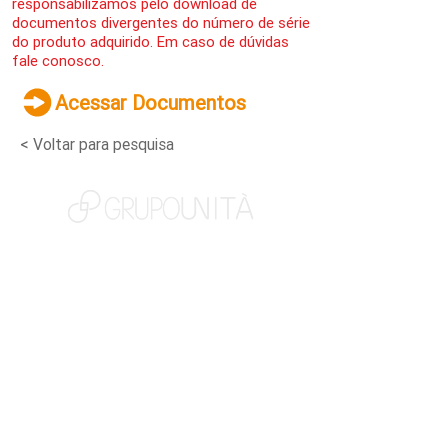
responsabilizamos pelo download de
documentos divergentes do número de série
do produto adquirido. Em caso de dúvidas
fale conosco.
Acessar Documentos
< Voltar para pesquisa
NOSSAS MARCAS
QUEM SOMOS
SOCIAL
TRABALHE CONOSCO
NOTÍCIAS
CONTATO
PORTAL DO CLIENTE
CANAL DE DENÚNCIAS
TERMOS DE USO