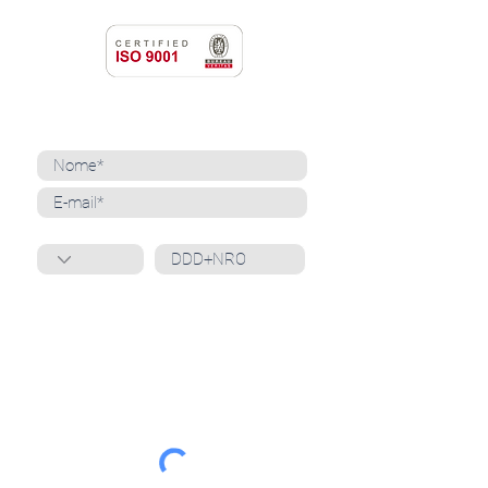
NEWSLETTER
Cadastre-se para receber nossas notícias
Whatsapp
Ao inscrever-se, você confirma que concorda
com o tratamento de seus dados pessoais e em
receber comunicações do Grupo Unità
. Para obter
mais informações, confira nossa
Política de
Privacidade
ou entre em contato conosco:
dpo@grupounita.com.br