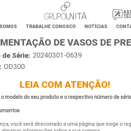
AS
TÉ
 SOMOS
TRABALHE CONOSCO
NOTÍCIAS
CONT
MENTAÇÃO DE VASOS DE PR
20240301-0639
de Série:
:
OD300
LEIA COM ATENÇÃO!
 o modelo do seu produto e o respectivo número de série
umentos
ça, você será direcionado a uma página que exige o regi
e algumas informações sobre a sua compra.