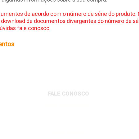
cumentos de acordo com o número de série do produto.
 download de documentos divergentes do número de sér
úvidas fale conosco.
entos
FALE CONOSCO
Matriz Administrativa
Rua Dionysio Rito, 401- Loteamento Parque
Industrial, Jundiaí/SP, 13213-189
Matriz Logística
Av. Governador Adolfo Konder, 705