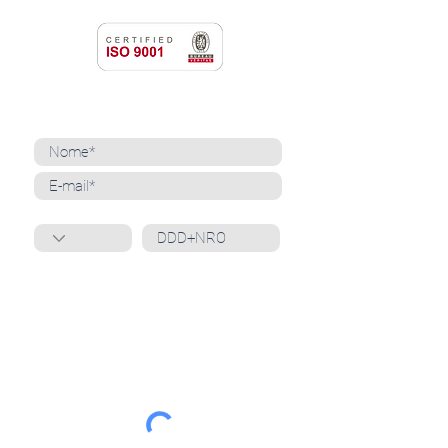
NEWSLETTER
Cadastre-se para receber nossas notícias
Whatsapp
Ao inscrever-se, você confirma que concorda
com o tratamento de seus dados pessoais e em
receber comunicações do Grupo Unità
. Para obter
mais informações, confira nossa
Política de
Privacidade
ou entre em contato conosco:
dpo@grupounita.com.br