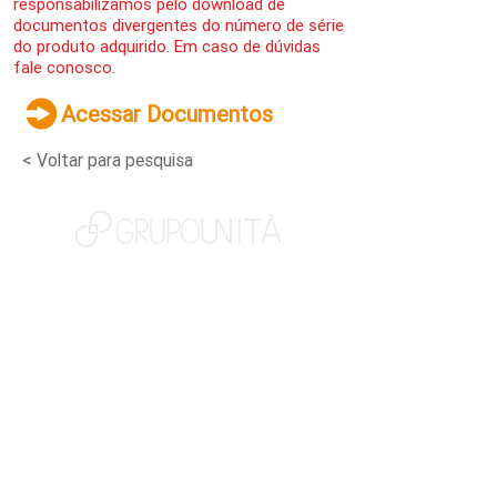
responsabilizamos pelo download de
documentos divergentes do número de série
do produto adquirido. Em caso de dúvidas
fale conosco.
Acessar Documentos
< Voltar para pesquisa
NOSSAS MARCAS
QUEM SOMOS
SOCIAL
TRABALHE CONOSCO
NOTÍCIAS
CONTATO
PORTAL DO CLIENTE
CANAL DE DENÚNCIAS
TERMOS DE USO