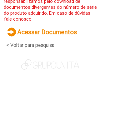
responsabilizamos pelo download de
documentos divergentes do número de série
do produto adquirido. Em caso de dúvidas
fale conosco.
Acessar Documentos
< Voltar para pesquisa
NOSSAS MARCAS
QUEM SOMOS
SOCIAL
TRABALHE CONOSCO
NOTÍCIAS
CONTATO
PORTAL DO CLIENTE
CANAL DE DENÚNCIAS
TERMOS DE USO