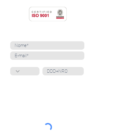
NEWSLETTER
Cadastre-se para receber nossas notícias
Whatsapp
Ao inscrever-se, você confirma que concorda
com o tratamento de seus dados pessoais e em
receber comunicações do Grupo Unità
. Para obter
mais informações, confira nossa
Política de
Privacidade
ou entre em contato conosco:
dpo@grupounita.com.br