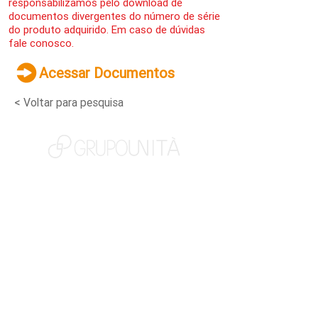
responsabilizamos pelo download de
documentos divergentes do número de série
do produto adquirido. Em caso de dúvidas
fale conosco.
Acessar Documentos
< Voltar para pesquisa
NOSSAS MARCAS
QUEM SOMOS
SOCIAL
TRABALHE CONOSCO
NOTÍCIAS
CONTATO
PORTAL DO CLIENTE
CANAL DE DENÚNCIAS
TERMOS DE USO