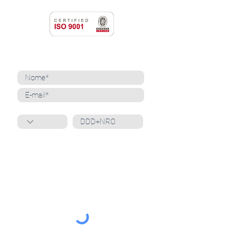
NEWSLETTER
Cadastre-se para receber nossas notícias
Whatsapp
Ao inscrever-se, você confirma que concorda
com o tratamento de seus dados pessoais e em
receber comunicações do Grupo Unità
. Para obter
mais informações, confira nossa
Política de
Privacidade
ou entre em contato conosco:
dpo@grupounita.com.br