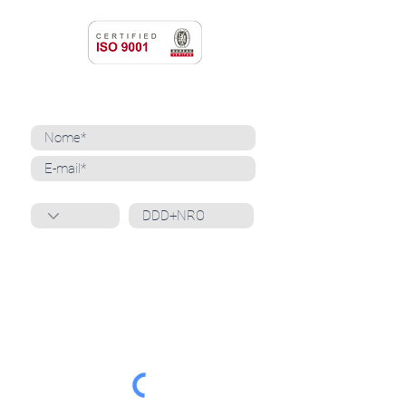
NEWSLETTER
Cadastre-se para receber nossas notícias
Whatsapp
Ao inscrever-se, você confirma que concorda
com o tratamento de seus dados pessoais e em
receber comunicações do Grupo Unità
. Para obter
mais informações, confira nossa
Política de
Privacidade
ou entre em contato conosco:
dpo@grupounita.com.br