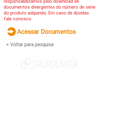
responsabilizamos pelo download de
documentos divergentes do número de série
do produto adquirido. Em caso de dúvidas
fale conosco.
Acessar Documentos
< Voltar para pesquisa
NOSSAS MARCAS
QUEM SOMOS
SOCIAL
TRABALHE CONOSCO
NOTÍCIAS
CONTATO
PORTAL DO CLIENTE
CANAL DE DENÚNCIAS
TERMOS DE USO