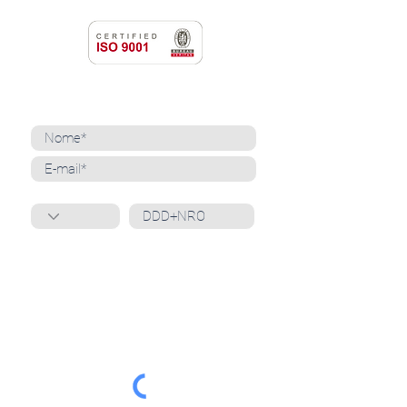
NEWSLETTER
Cadastre-se para receber nossas notícias
Whatsapp
Ao inscrever-se, você confirma que concorda
com o tratamento de seus dados pessoais e em
receber comunicações do Grupo Unità
. Para obter
mais informações, confira nossa
Política de
Privacidade
ou entre em contato conosco:
dpo@grupounita.com.br