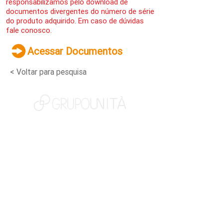
responsabilizamos pelo download de
documentos divergentes do número de série
do produto adquirido. Em caso de dúvidas
fale conosco.
Acessar Documentos
< Voltar para pesquisa
NOSSAS MARCAS
QUEM SOMOS
SOCIAL
TRABALHE CONOSCO
NOTÍCIAS
CONTATO
PORTAL DO CLIENTE
CANAL DE DENÚNCIAS
TERMOS DE USO