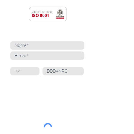
NEWSLETTER
Cadastre-se para receber nossas notícias
Whatsapp
Ao inscrever-se, você confirma que concorda
com o tratamento de seus dados pessoais e em
receber comunicações do Grupo Unità
. Para obter
mais informações, confira nossa
Política de
Privacidade
ou entre em contato conosco:
dpo@grupounita.com.br