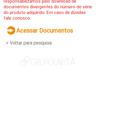
responsabilizamos pelo download de
documentos divergentes do número de série
do produto adquirido. Em caso de dúvidas
fale conosco.
Acessar Documentos
< Voltar para pesquisa
NOSSAS MARCAS
QUEM SOMOS
SOCIAL
TRABALHE CONOSCO
NOTÍCIAS
CONTATO
PORTAL DO CLIENTE
CANAL DE DENÚNCIAS
TERMOS DE USO