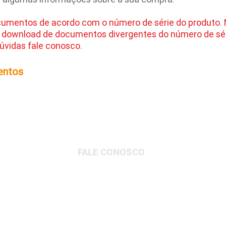
cumentos de acordo com o número de série do produto.
 download de documentos divergentes do número de sér
úvidas fale conosco.
entos
FALE CONOSCO
Matriz Administrativa
Rua Dionysio Rito, 401- Loteamento Parque
Industrial, Jundiaí/SP, 13213-189
Matriz Logística
Av. Governador Adolfo Konder, 705