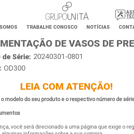
AS
TÉ
 SOMOS
TRABALHE CONOSCO
NOTÍCIAS
CONT
MENTAÇÃO DE VASOS DE PR
20240301-0801
de Série:
:
OD300
LEIA COM ATENÇÃO!
 o modelo do seu produto e o respectivo número de série
umentos
ça, você será direcionado a uma página que exige o regi
e algumas informações sobre a sua compra.