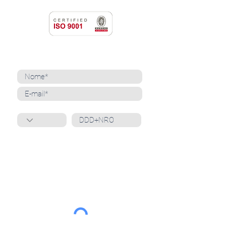
NEWSLETTER
Cadastre-se para receber nossas notícias
Whatsapp
Ao inscrever-se, você confirma que concorda
com o tratamento de seus dados pessoais e em
receber comunicações do Grupo Unità
. Para obter
mais informações, confira nossa
Política de
Privacidade
ou entre em contato conosco:
dpo@grupounita.com.br