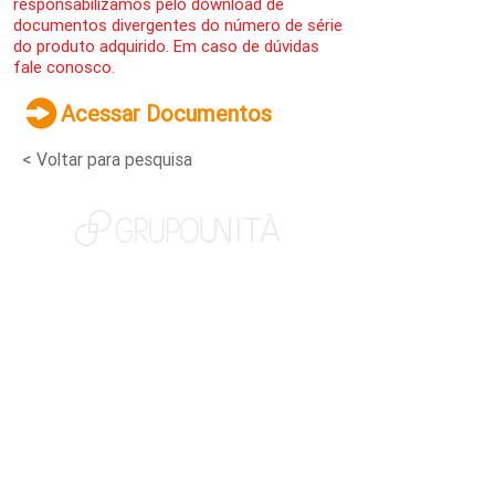
responsabilizamos pelo download de
documentos divergentes do número de série
do produto adquirido. Em caso de dúvidas
fale conosco.
Acessar Documentos
< Voltar para pesquisa
NOSSAS MARCAS
QUEM SOMOS
SOCIAL
TRABALHE CONOSCO
NOTÍCIAS
CONTATO
PORTAL DO CLIENTE
CANAL DE DENÚNCIAS
TERMOS DE USO