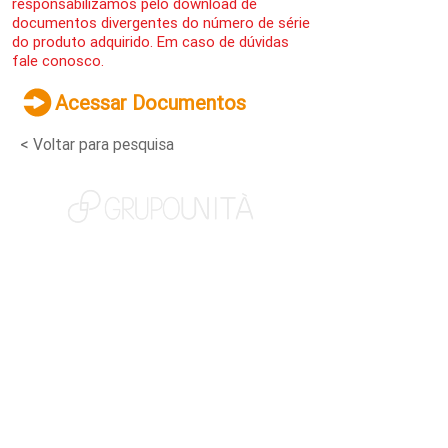
responsabilizamos pelo download de
documentos divergentes do número de série
do produto adquirido. Em caso de dúvidas
fale conosco.
Acessar Documentos
< Voltar para pesquisa
NOSSAS MARCAS
QUEM SOMOS
SOCIAL
TRABALHE CONOSCO
NOTÍCIAS
CONTATO
PORTAL DO CLIENTE
CANAL DE DENÚNCIAS
TERMOS DE USO