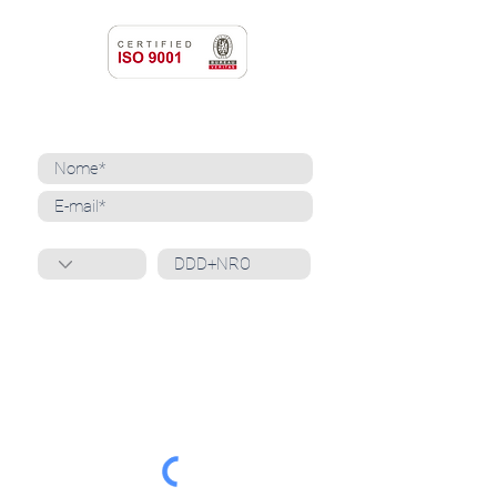
NEWSLETTER
Cadastre-se para receber nossas notícias
Whatsapp
Ao inscrever-se, você confirma que concorda
com o tratamento de seus dados pessoais e em
receber comunicações do Grupo Unità
. Para obter
mais informações, confira nossa
Política de
Privacidade
ou entre em contato conosco:
dpo@grupounita.com.br