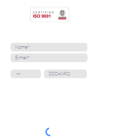
NEWSLETTER
Cadastre-se para receber nossas notícias
Whatsapp
Ao inscrever-se, você confirma que concorda
com o tratamento de seus dados pessoais e em
receber comunicações do Grupo Unità
. Para obter
mais informações, confira nossa
Política de
Privacidade
ou entre em contato conosco:
dpo@grupounita.com.br