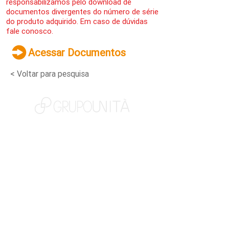
responsabilizamos pelo download de
documentos divergentes do número de série
do produto adquirido. Em caso de dúvidas
fale conosco.
Acessar Documentos
< Voltar para pesquisa
NOSSAS MARCAS
QUEM SOMOS
SOCIAL
TRABALHE CONOSCO
NOTÍCIAS
CONTATO
PORTAL DO CLIENTE
CANAL DE DENÚNCIAS
TERMOS DE USO