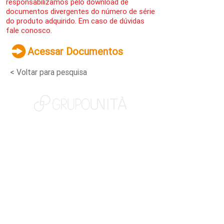
responsabilizamos pelo download de
documentos divergentes do número de série
do produto adquirido. Em caso de dúvidas
fale conosco.
Acessar Documentos
< Voltar para pesquisa
NOSSAS MARCAS
QUEM SOMOS
SOCIAL
TRABALHE CONOSCO
NOTÍCIAS
CONTATO
PORTAL DO CLIENTE
CANAL DE DENÚNCIAS
TERMOS DE USO