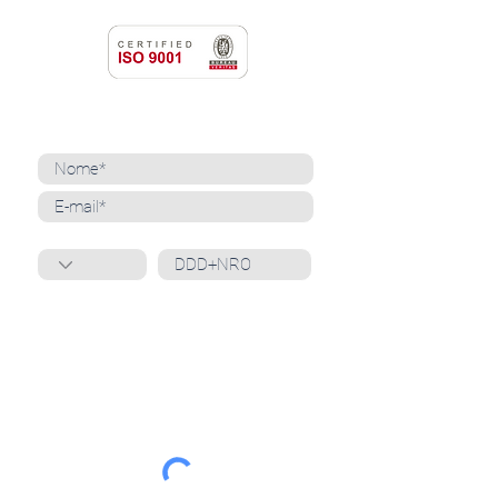
NEWSLETTER
Cadastre-se para receber nossas notícias
Whatsapp
Ao inscrever-se, você confirma que concorda
com o tratamento de seus dados pessoais e em
receber comunicações do Grupo Unità
. Para obter
mais informações, confira nossa
Política de
Privacidade
ou entre em contato conosco:
dpo@grupounita.com.br