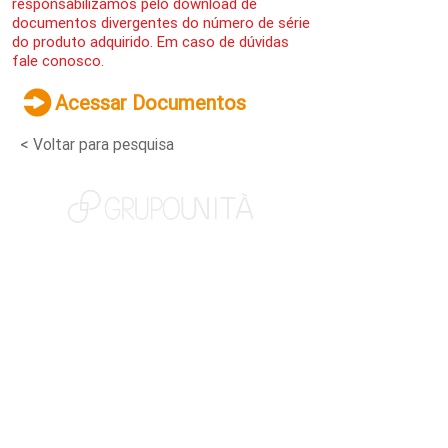
responsabilizamos pelo download de
documentos divergentes do número de série
do produto adquirido. Em caso de dúvidas
fale conosco.
Acessar Documentos
< Voltar para pesquisa
NOSSAS MARCAS
QUEM SOMOS
SOCIAL
TRABALHE CONOSCO
NOTÍCIAS
CONTATO
PORTAL DO CLIENTE
CANAL DE DENÚNCIAS
TERMOS DE USO