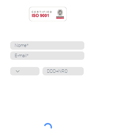
NEWSLETTER
Cadastre-se para receber nossas notícias
Whatsapp
Ao inscrever-se, você confirma que concorda
com o tratamento de seus dados pessoais e em
receber comunicações do Grupo Unità
. Para obter
mais informações, confira nossa
Política de
Privacidade
ou entre em contato conosco:
dpo@grupounita.com.br