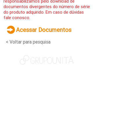
responsabilizamos pelo download de
documentos divergentes do número de série
do produto adquirido. Em caso de dúvidas
fale conosco.
Acessar Documentos
< Voltar para pesquisa
NOSSAS MARCAS
QUEM SOMOS
SOCIAL
TRABALHE CONOSCO
NOTÍCIAS
CONTATO
PORTAL DO CLIENTE
CANAL DE DENÚNCIAS
TERMOS DE USO