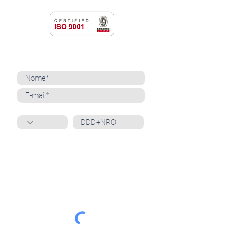
NEWSLETTER
Cadastre-se para receber nossas notícias
Whatsapp
Ao inscrever-se, você confirma que concorda
com o tratamento de seus dados pessoais e em
receber comunicações do Grupo Unità
. Para obter
mais informações, confira nossa
Política de
Privacidade
ou entre em contato conosco:
dpo@grupounita.com.br