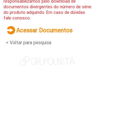
responsabilizamos pelo download de
documentos divergentes do número de série
do produto adquirido. Em caso de dúvidas
fale conosco.
Acessar Documentos
< Voltar para pesquisa
NOSSAS MARCAS
QUEM SOMOS
SOCIAL
TRABALHE CONOSCO
NOTÍCIAS
CONTATO
PORTAL DO CLIENTE
CANAL DE DENÚNCIAS
TERMOS DE USO