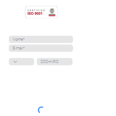
NEWSLETTER
Cadastre-se para receber nossas notícias
Whatsapp
Ao inscrever-se, você confirma que concorda
com o tratamento de seus dados pessoais e em
receber comunicações do Grupo Unità
. Para obter
mais informações, confira nossa
Política de
Privacidade
ou entre em contato conosco:
dpo@grupounita.com.br