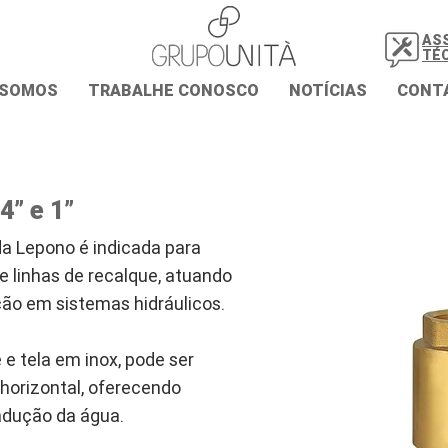
AS
TÉ
 SOMOS
TRABALHE CONOSCO
NOTÍCIAS
CONT
4” e 1”
 da Lepono é indicada para
e linhas de recalque, atuando
ção em sistemas hidráulicos.
e tela em inox, pode ser
 horizontal, oferecendo
ndução da água.