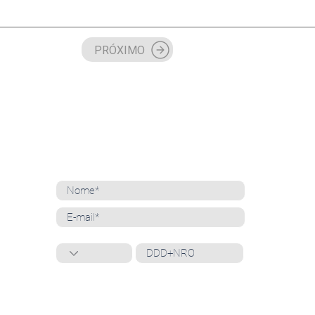
PRÓXIMO
NEWSLETTER
Cadastre-se para receber nossas notícias
Whatsapp
Ao inscrever-se, você confirma que concorda
com o tratamento de seus dados pessoais e
em receber comunicações do Grupo Unità
. Para