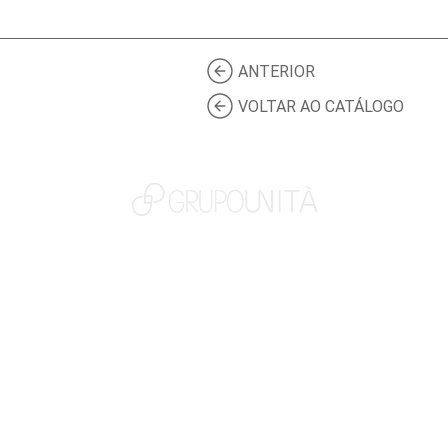
ANTERIOR
VOLTAR AO CATÁLOGO
NOSSAS MARCAS
QUEM SOMOS
SOCIAL
TRABALHE CONOSCO
NOTÍCIAS
CONTATO
PORTAL DO CLIENTE
CANAL DE DENÚNCIAS
TERMOS DE USO